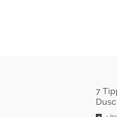
7 Ti
Dusc
1. P