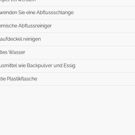
rwenden Sie eine Abflussschlange
emische Abflussreiniger
laufdeckel reinigen
ißes Wasser
usmittel wie Backpulver und Essig
oße Plastikflasche