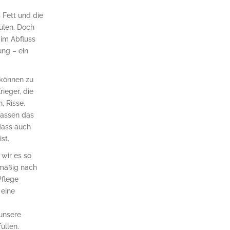
Fett und die
ülen. Doch
 im Abfluss
ung – ein
 können zu
rieger, die
. Risse,
lassen das
dass auch
st.
wir es so
mäßig nach
Pflege
 eine
unsere
üllen.