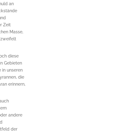
huld an
ckstände
und
r Zeit
ichen Masse,
rzweifelt
och diese
in Gebieten
 in unseren
yrannen, die
ran erinnern,
auch
stem
oder andere
nd
tfeld der