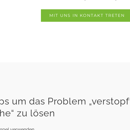
MIT UNS IN KONTAKT TRETEN
pps um das Problem „verstopf
he“ zu lösen
ömpel verwenden