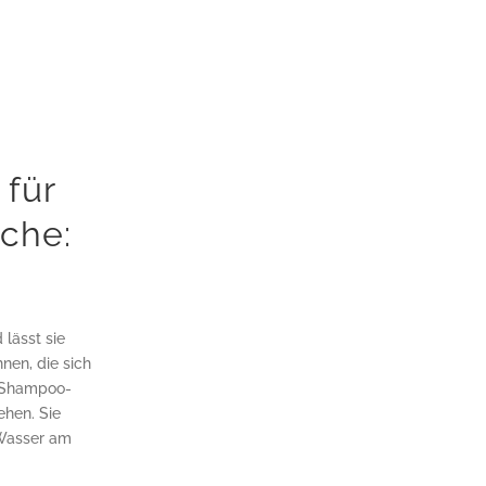
für
sche:
lässt sie
nen, die sich
d Shampoo-
ehen. Sie
 Wasser am