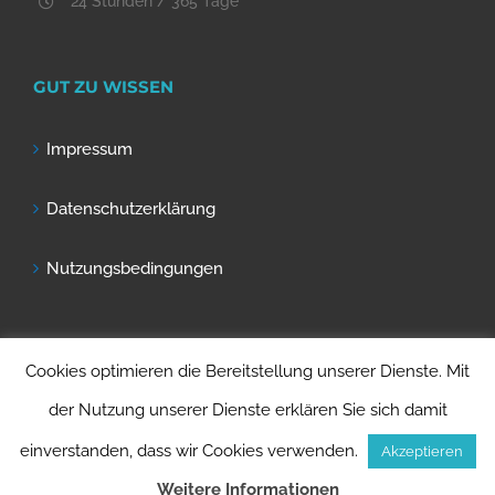
24 Stunden / 365 Tage
GUT ZU WISSEN
Impressum
Datenschutzerklärung
Nutzungsbedingungen
Cookies optimieren die Bereitstellung unserer Dienste. Mit
der Nutzung unserer Dienste erklären Sie sich damit
einverstanden, dass wir Cookies verwenden.
Akzeptieren
© Copyright Rohrmed Rohrreinigung -
2026 | Ihr Fachbetrieb aus Berlin.
Weitere Informationen
Für Berlin.